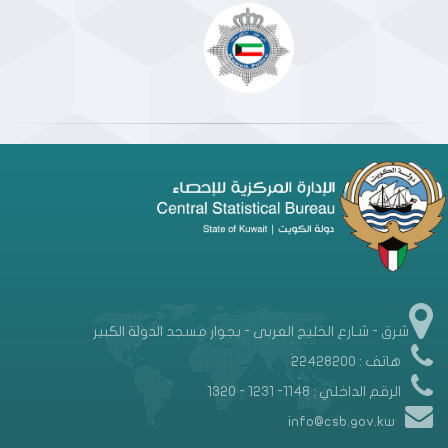
شرق - شـارع الخليج العربى - بجوار مسجد الدولة الكبير
هاتف : 22428200
الرقم الداخلي : 1148- 1231 - 1320
info@csb.gov.kw