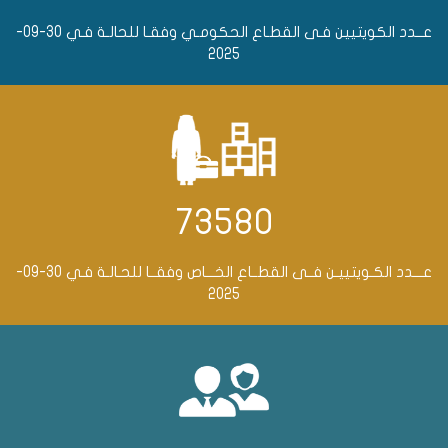
عــدد الكويتيين فـى القطـاع الحكومـي وفقـا للحالـة فـي 30-09-
2025
73580
عـــدد الكـويتييـن فــى القطــاع الخـــاص وفقــا للحـالـة فـي 30-09-
2025