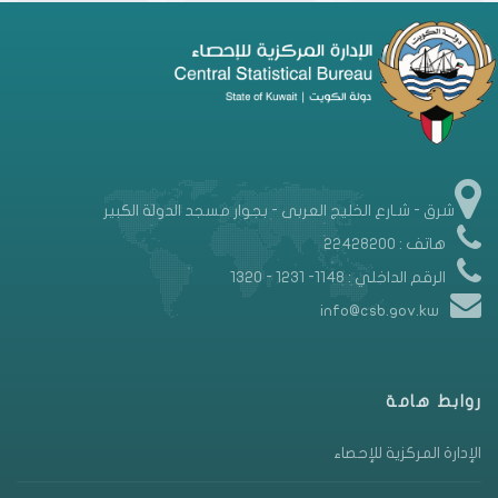
شرق - شـارع الخليج العربى - بجوار مسجد الدولة الكبير
هاتف : 22428200
الرقم الداخلي : 1148- 1231 - 1320
info@csb.gov.kw
روابط هامة
الإدارة المركزية للإحصاء