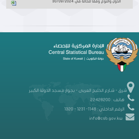
الدول والنوع وفقا للحالة في 30/09/2024
شرق - شـارع الخليج العربى - بجوار مسجد الدولة الكبير
هاتف : 22428200
الرقم الداخلي : 1148- 1231 - 1320
info@csb.gov.kw