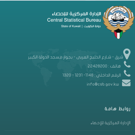
شرق - شـارع الخليج العربى - بجوار مسجد الدولة الكبير
هاتف : 22428200
الرقم الداخلي : 1148- 1231 - 1320
info@csb.gov.kw
روابط هامة
الإدارة المركزية للإحصاء