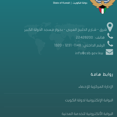
شرق - شـارع الخليج العربى - بجوار مسجد الدولة الكبير
هاتف : 22428200
الرقم الداخلي : 1148- 1231 - 1320
info@csb.gov.kw
روابط هامة
الإدارة المركزية للإحصاء
البوابة الإلكترونية لدولة الكويت
البوابة الألكترونية للخدمة المدنية