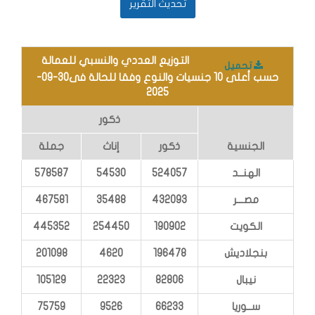
التوزيع العددي والنسبي للعمالة
تحميل
حسب أعلى 10 جنسيات والنوع وفقا للحالة فى30-09-
2025
ذكور
الجنسية
ذكور
إناث
جملة
الهنــد
524057
54530
578587
مصـــر
432093
35488
467581
الكويت
190902
254450
445352
بنجلاديش
196478
4620
201098
نيبال
82806
22323
105129
ســوريا
66233
9526
75759