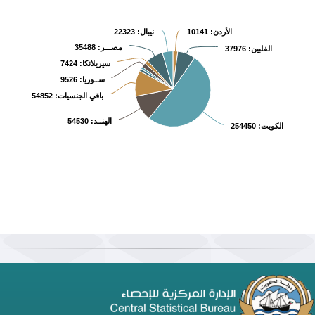
الأردن
: 10141
نيبال
: 22323
مصـــر
: 35488
الفلبين
: 37976
سيريلانكا
: 7424
ســوريا
: 9526
باقي الجنسيات
: 54852
الهنــد
: 54530
الكويت
: 254450
End of interactive chart.