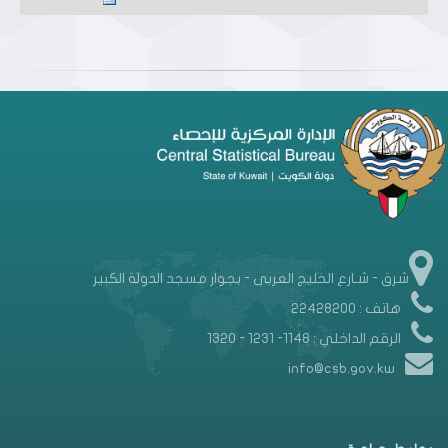
شرق - شـارع الخليج العربى - بجوار مسجد الدولة الكبير
هاتف : 22428200
الرقم الداخلي : 1148- 1231 - 1320
info@csb.gov.kw