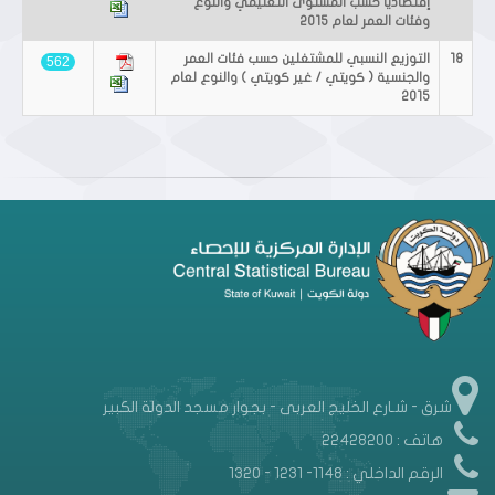
إقتصادياً حسب المستوى التعليمي والنوع
وفئات العمر لعام 2015
18
التوزيع النسبي للمشتغلين حسب فئات العمر
562
والجنسية ( كويتي / غير كويتي ) والنوع لعام
2015
شرق - شـارع الخليج العربى - بجوار مسجد الدولة الكبير
هاتف : 22428200
الرقم الداخلي : 1148- 1231 - 1320