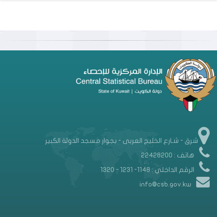
شرق - شـارع الخليج العربى - بجوار مسجد الدولة الكبير
هاتف : 22428200
الرقم الداخلي : 1148- 1231 - 1320
info@csb.gov.kw