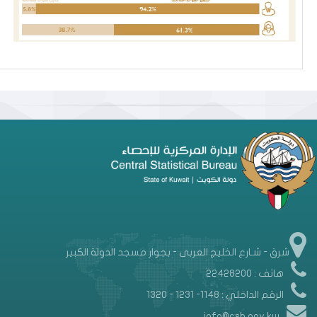
شرق - شـارع الخليج العربى - بجوار مسجد الدولة الكبير
هاتف : 22428200
الرقم الداخلي : 1148- 1231 - 1320
info@csb.gov.kw