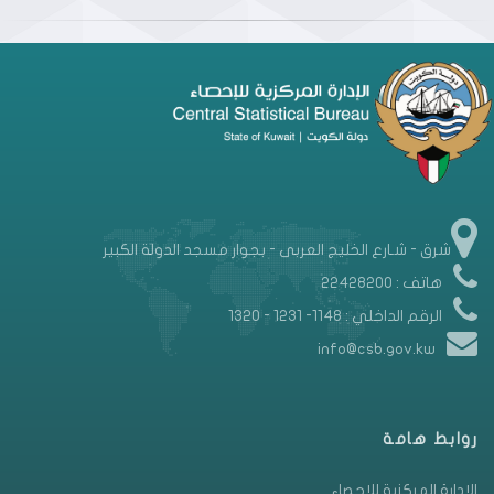
شرق - شـارع الخليج العربى - بجوار مسجد الدولة الكبير
هاتف : 22428200
الرقم الداخلي : 1148- 1231 - 1320
info@csb.gov.kw
روابط هامة
الإدارة المركزية للإحصاء