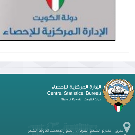
شرق - شـارع الخليج العربى - بجوار مسجد الدولة الكبير